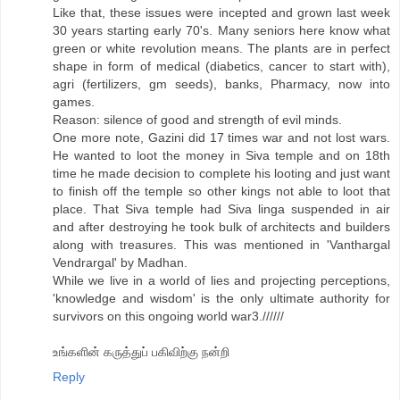
Like that, these issues were incepted and grown last week
30 years starting early 70's. Many seniors here know what
green or white revolution means. The plants are in perfect
shape in form of medical (diabetics, cancer to start with),
agri (fertilizers, gm seeds), banks, Pharmacy, now into
games.
Reason: silence of good and strength of evil minds.
One more note, Gazini did 17 times war and not lost wars.
He wanted to loot the money in Siva temple and on 18th
time he made decision to complete his looting and just want
to finish off the temple so other kings not able to loot that
place. That Siva temple had Siva linga suspended in air
and after destroying he took bulk of architects and builders
along with treasures. This was mentioned in 'Vanthargal
Vendrargal' by Madhan.
While we live in a world of lies and projecting perceptions,
'knowledge and wisdom' is the only ultimate authority for
survivors on this ongoing world war3.//////
உங்களின் கருத்துப் பகிவிற்கு நன்றி
Reply