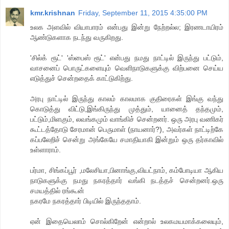
kmr.krishnan
Friday, September 11, 2015 4:35:00 PM
உலக அளவில் வியாபாரம் என்பது இன்று நேற்றல்ல; இரணடாயிரம்
ஆண்டுகளாக நடந்து வருகிறது.
'சில்க் ரூட்' 'ஸ்பைஸ் ரூட்' என்பது நமது நாட்டில் இருந்து பட்டும்,
வாசனைப் பொருட்களையும் வெளிநாடுகளுக்கு விற்பனை செய்ய‌
எடுத்துச் சென்றதைக் காட்டுகிற்து.
அரபு நாட்டில் இருந்து காலம் காலமாக குதிரைகள் இங்கு வந்து
கொடுத்து விட்டு,இங்கிருந்து முத்தும், யானைத் தந்தமும்,
பட்டும்,மிளகும், லவங்கமும் வாங்கிச் சென்றனர். ஒரு அரபு வணிகர்
கூட்டத்தோடு சேரமான் பெருமாள் (நாயனார்?), அவர்கள் நாட்டிற்கே
கப்பலேறிச் சென்று அங்கேயே சமாதியாகி இன்றும் ஒரு தர்காவில்
உள்ளாராம்.
பர்மா, சிங்கப்பூர் ,மலேசியா,பினாங்கு,விய‌ட்நாம், கம்போடியா ஆகிய
நாடுகளுக்கு நமது நகரத்தார் வங்கி நடத்தச் சென்ற‌னர்.ஒரு
சமயத்தில் ரங்கூன்
நகரமே நகரத்தார் பிடியில் இருந்ததாம்.
ஏன் இதையெலாம் சொல்கிறேன் என்றால் உலகமயமாக்கலையும்,