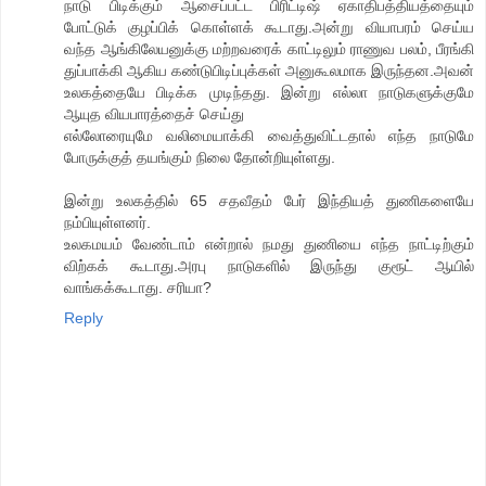
நாடு பிடிக்கும் ஆசைப்பட்ட பிரிட்டிஷ் ஏகாதிபத்தியத்தையும்
போட்டுக் குழப்பிக் கொள்ளக் கூடாது.அன்று வியாபரம் செய்ய
வந்த ஆங்கிலேயனுக்கு மற்றவரைக் காட்டிலும் ராணுவ பலம், பீரங்கி
துப்பாக்கி ஆகிய கண்டுபிடிப்புக்கள் அனுகூலமாக இருந்தன.அவன்
உலகத்தையே பிடிக்க முடிந்தது. இன்று எல்லா நாடுகளுக்குமே
ஆயுத வியபாரத்தைச் செய்து
எல்லோரையுமே வலிமையாக்கி வைத்துவிட்டதால் எந்த நாடுமே
போருக்குத் தயங்கும் நிலை தோன்றியுள்ளது.
இன்று உலகத்தில் 65 சதவீதம் பேர் இந்தியத் துணிகளையே
நம்பியுள்ளனர்.
உலகமயம் வேண்டாம் என்றால் நமது துணியை எந்த நாட்டிற்கும்
விற்கக் கூடாது.அரபு நாடுகளில் இருந்து குரூட் ஆயில்
வாங்கக்கூடாது. சரியா?
Reply