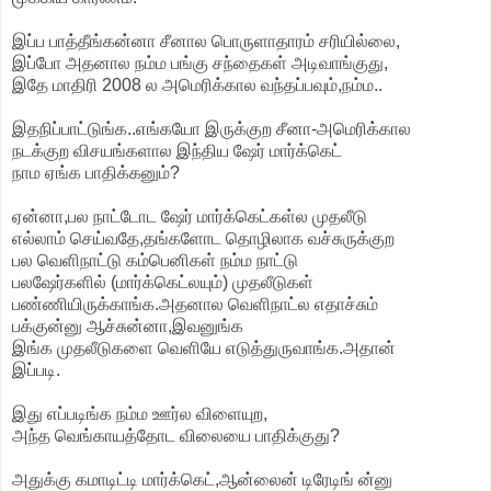
இப்ப பாத்தீங்கன்னா சீனால பொருளாதாரம் சரியில்லை,
இப்போ அதனால நம்ம பங்கு சந்தைகள் அடிவாங்குது,
இதே மாதிரி 2008 ல அமெரிக்கால வந்தப்பவும்,நம்ம..
இதநிப்பாட்டுங்க..எங்கயோ இருக்குற சீனா-அமெரிக்கால
நடக்குற விசயங்களால இந்திய ஷேர் மார்க்கெட்
நாம ஏங்க பாதிக்கனும்?
ஏன்னா,பல நாட்டோட ஷேர் மார்க்கெட்கள்ல முதலீடு
எல்லாம் செய்வதே,தங்களோட தொழிலாக வச்சுருக்குற
பல வெளிநாட்டு கம்பெனிகள் நம்ம நாட்டு
பலஷேர்களில் (மார்க்கெட்லயும்) முதலீடுகள்
பண்ணியிருக்காங்க.அதனால வெளிநாட்ல எதாச்சும்
பக்குன்னு ஆச்சுன்னா,இவனுங்க
இங்க முதலீடுகளை வெளியே எடுத்துருவாங்க.அதான்
இப்படி.
இது எப்படிங்க நம்ம ஊர்ல விளையுற,
அந்த வெங்காயத்தோட விலையை பாதிக்குது?
அதுக்கு கமாடிட்டி மார்க்கெட்,ஆன்லைன் டிரேடிங் ன்னு