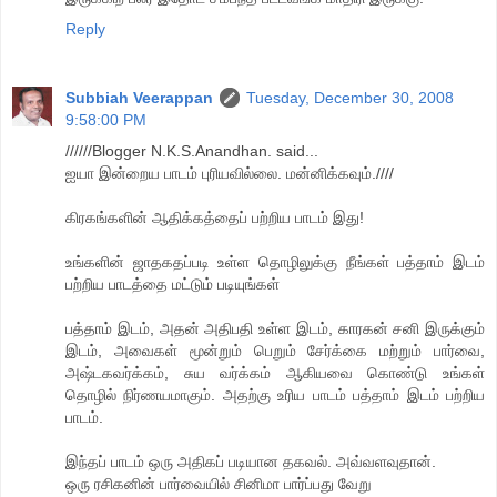
Reply
Subbiah Veerappan
Tuesday, December 30, 2008
9:58:00 PM
//////Blogger N.K.S.Anandhan. said...
ஐயா இன்றைய பாடம் புரியவில்லை. மன்னிக்கவும்.////
கிரகங்களின் ஆதிக்கத்தைப் பற்றிய பாடம் இது!
உங்களின் ஜாதகதப்படி உள்ள தொழிலுக்கு நீங்கள் பத்தாம் இடம்
பற்றிய பாடத்தை மட்டும் படியுங்கள்
பத்தாம் இடம், அதன் அதிபதி உள்ள இடம், காரகன் சனி இருக்கும்
இடம், அவைகள் மூன்றும் பெறும் சேர்க்கை மற்றும் பார்வை,
அஷ்டகவர்க்கம், சுய வர்க்கம் ஆகியவை கொண்டு உங்கள்
தொழில் நிர்ணயமாகும். அதற்கு உரிய பாடம் பத்தாம் இடம் பற்றிய
பாடம்.
இந்தப் பாடம் ஒரு அதிகப் படியான தகவல். அவ்வளவுதான்.
ஒரு ரசிகனின் பார்வையில் சினிமா பார்ப்பது வேறு