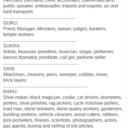
merchant, journalist, clerk, accountant, mathematicians,
public speaker, ambassador, imports and exports, air and
land transports
...............................................................
GURU:
Priest, Manager, Ministers, lawyer, judges, bankers,
temple workers
................................................................
SUKRA:
Artists, treasurer, jewellers, musician, singer, performer,
dancer dramatist, prostitute, call girl, perfume seller
..................................................................
SANI:
Watchman, cleaners, peon, sweeper, cobbler, miner,
brick layers
..........................................................................
RAHU:
Shoe maker, black magician, coolie, car drivers, drummers,
porters, shoe polisher, rag pickers, cycle rickshaw pullers,
load man, stone breakers, stone quarry workers, gardeners,
building workers, vehicle cleaners, wood cutters, robbers,
pick pocketers, thieves, scientists, photographers, actors,
gas agents, buying and selling of old articles,