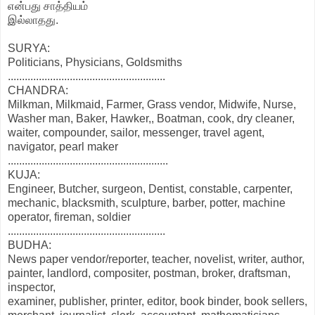
என்பது சாத்தியம்
இல்லாதது.
SURYA:
Politicians, Physicians, Goldsmiths
........................................................
CHANDRA:
Milkman, Milkmaid, Farmer, Grass vendor, Midwife, Nurse,
Washer man, Baker, Hawker,, Boatman, cook, dry cleaner,
waiter, compounder, sailor, messenger, travel agent,
navigator, pearl maker
.........................................................
KUJA:
Engineer, Butcher, surgeon, Dentist, constable, carpenter,
mechanic, blacksmith, sculpture, barber, potter, machine
operator, fireman, soldier
........................................................
BUDHA:
News paper vendor/reporter, teacher, novelist, writer, author,
painter, landlord, compositer, postman, broker, draftsman,
inspector,
examiner, publisher, printer, editor, book binder, book sellers,