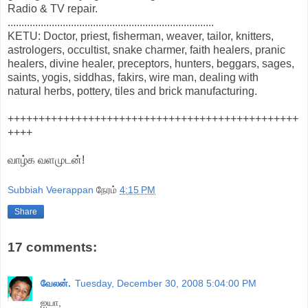
Radio & TV repair.
...........................................................................
KETU: Doctor, priest, fisherman, weaver, tailor, knitters,
astrologers, occultist, snake charmer, faith healers, pranic
healers, divine healer, preceptors, hunters, beggars, sages,
saints, yogis, siddhas, fakirs, wire man, dealing with
natural herbs, pottery, tiles and brick manufacturing.
+++++++++++++++++++++++++++++++++++++++++++++++
++++
வாழ்க வளமுடன்!
Subbiah Veerappan
நேரம்
4:15 PM
Share
17 comments:
வேலன்.
Tuesday, December 30, 2008 5:04:00 PM
ஐயா,